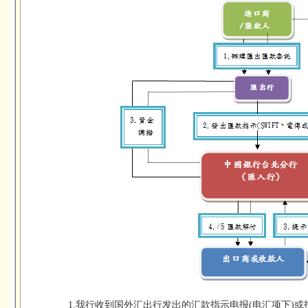
1.我行收到国外汇出行发出的汇款指示电报(电汇项下)或