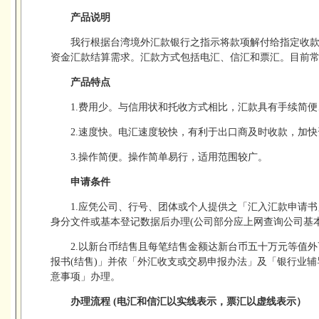
产品说明
我行根据台湾境外汇款银行之指示将款项解付给指定收
资金汇款结算需求。汇款方式包括电汇、信汇和票汇。目前
产品特点
1.费用少。与信用状和托收方式相比，汇款具有手续简
2.速度快。电汇速度较快，有利于出口商及时收款，加
3.操作简便。操作简单易行，适用范围较广。
申请条件
1.应凭公司、行号、团体或个人提供之「汇入汇款申请
身分文件或基本登记数据后办理(公司部分应上网查询公司基本
2.以新台币结售且每笔结售金额达新台币五十万元等值
报书(结售)」并依「外汇收支或交易申报办法」及「银行业
意事项」办理。
办理流程 (电汇和信汇以实线表示，票汇以虚线表示）